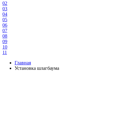
02
03
04
05
06
07
08
09
10
11
Главная
Установка шлагбаума