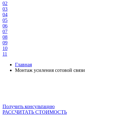
02
03
04
05
06
07
08
09
10
11
Главная
Монтаж усиления сотовой связи