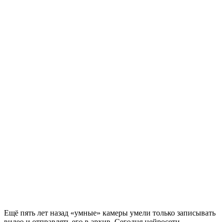
Ещё пять лет назад «умные» камеры умели только записывать
видео и отправлять его в архив. Сегодня нейросети